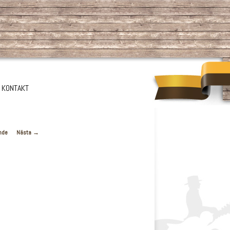
KONTAKT
nde
Nästa →
igering