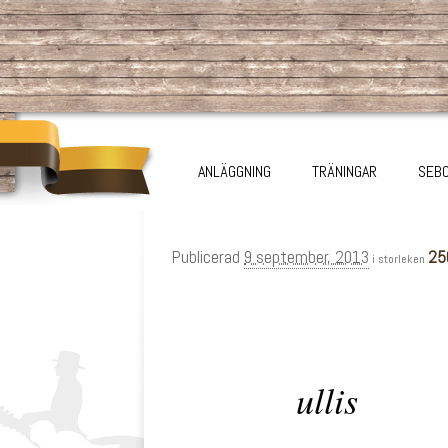
HOPPA TILL HUVUDINNEHÅLL
HOPPA TILL SEKUNDÄRT INNEHÅLL
Huvudmeny
ANLÄGGNING
TRÄNINGAR
SEBO
Publicerad
9 september, 2013
25
i storleken
ullis