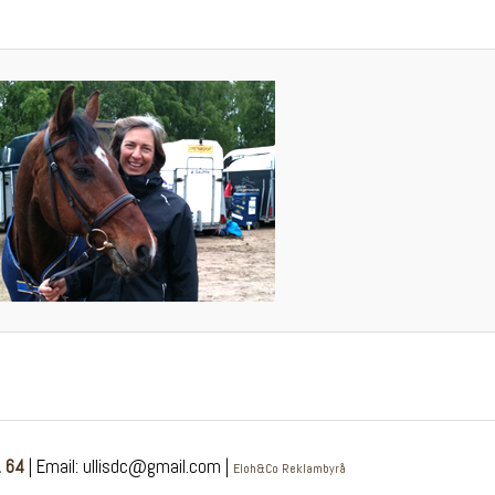
 64
| Email: ullisdc@gmail.com |
Eloh&Co Reklambyrå