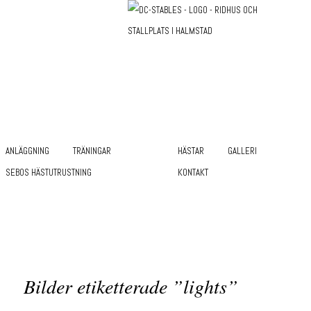
HOPPA TILL HUVUDINNEHÅLL
HOPPA TILL SEKUNDÄRT INNEHÅLL
Huvudmeny
ANLÄGGNING
TRÄNINGAR
HÄSTAR
GALLERI
SEBOS HÄSTUTRUSTNING
KONTAKT
Bilder etiketterade ”lights”