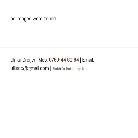
no images were found
Ulrika Dreijer | Mob:
0760-44 61 64
| Email:
ullisdc@gmail.com |
Eloh&Co Reklambyrå