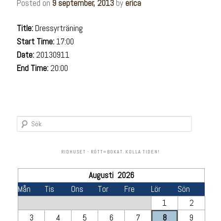
Posted on
9 september, 2013
by
erica
Title:
Dressyrträning
Start Time:
17:00
Date:
20130911
End Time:
20:00
Sök
RIDHUSET - RÖTT=BOKAT. KOLLA TIDEN!
Augusti 2026
Mån
Tis
Ons
Tor
Fre
Lör
Sön
1
2
3
4
5
6
7
8
9