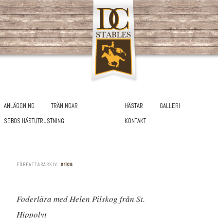
HOPPA TILL HUVUDINNEHÅLL
HOPPA TILL SEKUNDÄRT INNEHÅLL
Huvudmeny
ANLÄGGNING
TRÄNINGAR
HÄSTAR
GALLERI
SEBOS HÄSTUTRUSTNING
KONTAKT
erica
FÖRFATTARARKIV:
Foderlära med Helen Pilskog från St.
Hippolyt